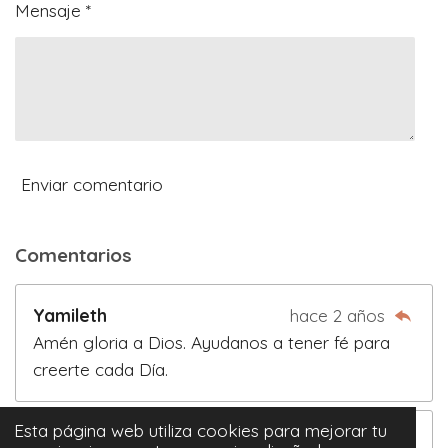
s
Mensaje *
Enviar comentario
Comentarios
Yamileth
hace 2 años
Amén gloria a Dios. Ayudanos a tener fé para
creerte cada Día.
Esta página web utiliza cookies para mejorar tu
Shirley García
hace 2 años