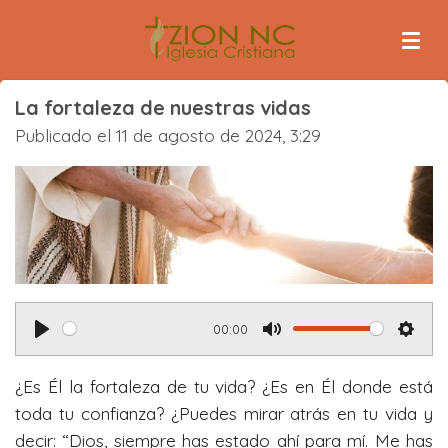
Ir
al
contenido
principal
La fortaleza de nuestras vidas
Publicado el 11 de agosto de 2024, 3:29
00:00
P
M
S
l
u
e
¿Es Él la fortaleza de tu vida? ¿Es en Él donde está
a
t
t
toda tu confianza? ¿Puedes mirar atrás en tu vida y
y
e
t
decir: “Dios, siempre has estado ahí para mí. Me has