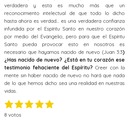
verdadera y esta es mucho más que un
reconocimiento intelectual de que todo lo dicho
hasta ahora es verdad… es una verdadera confianza
infundida por el Espíritu Santo en nuestro corazón
por medio del Evangelio, pero para que el Espíritu
Santo pueda provocar esto en nosotros es
necesario que hayamos nacido de nuevo (Juan 3:3
)
¿Has nacido de nuevo? ¿Está en tu corazón ese
testimonio fehaciente del Espíritu?
Creer con la
mente sin haber nacido de nuevo no hará que nada
de lo que hemos dicho sea una realidad en nuestras
vidas.
1
2
3
4
5
E
V
n
e
e
e
e
e
a
v
8 votos
l
s
s
s
s
s
i
o
a