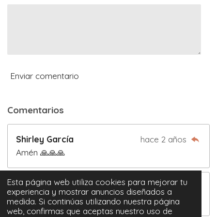
l
a
s
Enviar comentario
Comentarios
Shirley García
hace 2 años
Amén 🙏🙏🙏
Esta página web utiliza cookies para mejorar tu
Yesse
hace 2 años
experiencia y mostrar anuncios diseñados a
Eh decidido seguir a Cristo.... Amén
medida. Si continúas utilizando nuestra página
web, confirmas que aceptas nuestro uso de