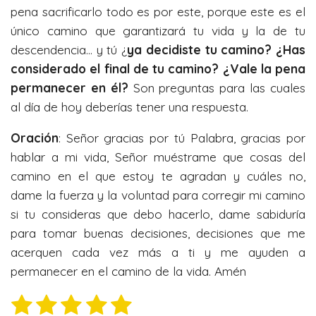
pena sacrificarlo todo es por este, porque este es el
único camino que garantizará tu vida y la de tu
descendencia… y tú ¿
ya decidiste tu camino? ¿Has
considerado el final de tu camino? ¿Vale la pena
permanecer en él?
Son preguntas para las cuales
al día de hoy deberías tener una respuesta.
Oración
: Señor gracias por tú Palabra, gracias por
hablar a mi vida, Señor muéstrame que cosas del
camino en el que estoy te agradan y cuáles no,
dame la fuerza y la voluntad para corregir mi camino
si tu consideras que debo hacerlo, dame sabiduría
para tomar buenas decisiones, decisiones que me
acerquen cada vez más a ti y me ayuden a
permanecer en el camino de la vida. Amén
1
2
3
4
5
E
V
n