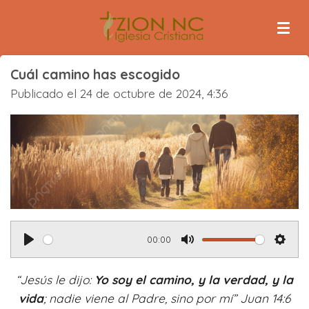
Ir
al
contenido
principal
Cuál camino has escogido
Publicado el 24 de octubre de 2024, 4:36
00:00
P
M
S
l
u
e
“Jesús le dijo:
Yo soy el camino, y la verdad, y la
a
t
t
vida
; nadie viene al Padre, sino por mí” Juan 14:6