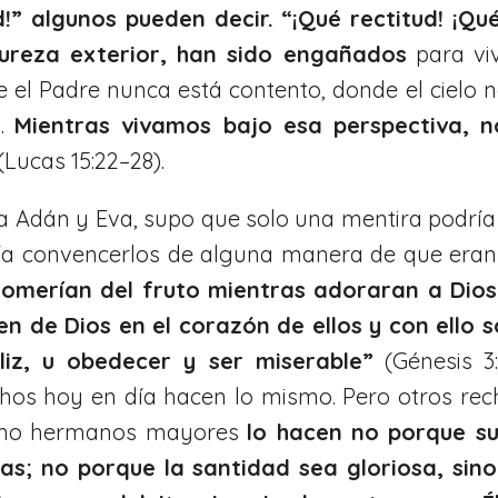
d!” algunos pueden decir. “¡Qué rectitud! ¡Q
ureza exterior, han sido engañados
para vi
el Padre nunca está contento, donde el cielo no
a.
Mientras vivamos bajo esa perspectiva, n
(Lucas 15:22–28).
a Adán y Eva, supo que solo una mentira podría 
a convencerlos de alguna manera de que eran 
comerían del fruto mientras adoraran a Dios
en de Dios en el corazón de ellos y con ello 
liz, u obedecer y ser miserable”
(Génesis 3:
hos hoy en día hacen lo mismo. Pero otros recha
como hermanos mayores
lo hacen no porque su
tas; no porque la santidad sea gloriosa, sin