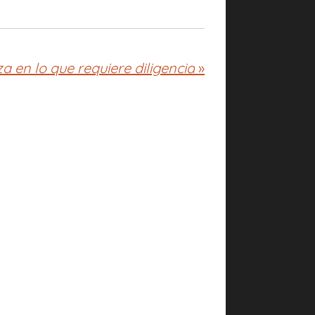
za en lo que requiere diligencia
»