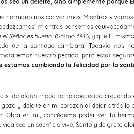
s sea un deleite, sino simplemente porque Él 
qué hermano nos convertimos. Mientras vivamos d
obedezcamos” mientras pensemos equivocadamen
el Señor es bueno
” (Salmo 34:8), y que Él mismo
ueda de la santidad cambiará. Todavía nos 
y mataremos nuestro pecado, para estar seguro
 estamos cambiando la felicidad por la sant
si de algún modo te he obedecido creyendo q
gozo y deleite en mi corazón al dejar atrás lo 
ado. Obra en mí, concédeme poder ver tu herm
ida sea un sacrificio vivo, Santo y de grato olo