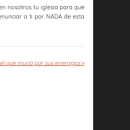
n nosotros tu iglesia para que
enunciar a ti por NADA de esta
uel que murió por sus enemigos
»