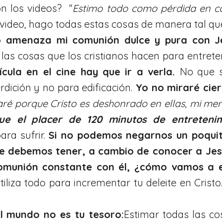
 los videos? “
Estimo todo como pérdida en c
n video, hago todas estas cosas de manera tal q
o amenaza mi comunión dulce y pura con Je
te las cosas que los cristianos hacen para entret
cula en el cine hay que ir a verla.
No que s
dición y no para edificación.
Yo no miraré cier
aré porque Cristo es deshonrado en ellas, mi m
e el placer de 120 minutos de entretenim
ara sufrir.
Si no podemos negarnos un poquit
 debemos tener, a cambio de conocer a Jesú
munión constante con él, ¿cómo vamos a en
liza todo para incrementar tu deleite en Cristo
l mundo no es tu tesoro:
Estimar todas las co