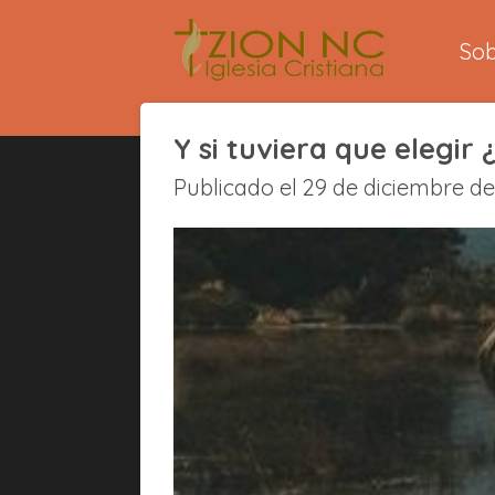
Ir
So
al
contenido
principal
Y si tuviera que elegir 
Publicado el 29 de diciembre de