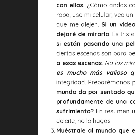
con ellas.
¿Cómo andas con
ropa, uso mi celular, veo u
que me alejen.
Si un vide
dejaré de mirarlo
. Es tris
si están pasando una pelí
ciertas escenas son para per
a esas escenas
.
No las mir
es mucho más valioso qu
integridad. Preparémonos p
mundo da por sentado que
profundamente de una co
sufrimiento?
En resumen uti
deleite, no lo hagas.
Muéstrale al mundo que e