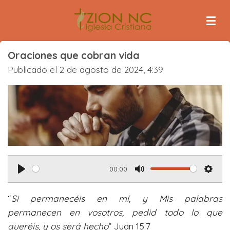
Ir
al
contenido
principal
Oraciones que cobran vida
Publicado el 2 de agosto de 2024, 4:39
00:00
P
M
S
l
u
e
“
Si permanecéis en mí, y Mis palabras
a
t
t
permanecen en vosotros, pedid todo lo que
y
e
t
queréis, y os será hecho
” Juan 15:7