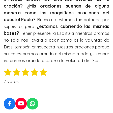
oración?
¿Mis oraciones suenan de alguna
manera como las magníficas oraciones del
apóstol Pablo?
Bueno no estamos tan dotados, por
supuesto, pero
¿estamos cubriendo las mismas
bases?
Tener presente la Escritura mientras oramos
no sólo nos llevará a pedir como es la voluntad de
Dios, también enriquecerá nuestras oraciones porque
nunca estaremos orando del mismo modo y siempre
estaremos orando acorde a la voluntad de Dios.
1
2
3
4
5
E
V
n
e
e
e
e
e
a
v
7 votos
l
s
s
s
s
s
i
o
a
t
t
t
t
t
r
r
r
r
r
r
r
v
a
F
Y
W
a
e
e
e
e
e
a
o
h
c
l