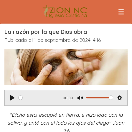
Ir
al
contenido
principal
La razón por la que Dios obra
Publicado el 1 de septiembre de 2024, 4:16
00:00
P
M
S
l
u
e
"Dicho esto, escupió en tierra, e hizo lodo con la
a
t
t
saliva, y untó con el lodo los ojos del ciego" Juan
y
e
t
9:6