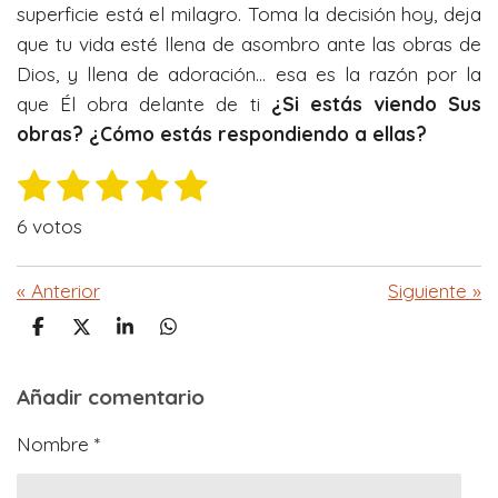
superficie está el milagro. Toma la decisión hoy, deja
que tu vida esté llena de asombro ante las obras de
Dios, y llena de adoración… esa es la razón por la
que Él obra delante de ti
¿Si estás viendo Sus
obras? ¿Cómo estás respondiendo a ellas?
1
2
3
4
5
E
V
n
e
e
e
e
e
a
v
6 votos
l
s
s
s
s
s
i
o
a
t
t
t
t
t
«
Anterior
Siguiente
»
r
r
r
r
r
r
r
v
a
C
C
C
C
a
e
e
e
e
e
o
o
o
o
c
l
m
m
m
m
l
l
l
l
l
o
i
Añadir comentario
p
p
p
p
r
a
a
a
a
ó
l
l
l
l
l
a
r
r
r
r
Nombre *
n
t
t
t
t
a
a
a
a
a
c
i
i
i
i
:
i
r
r
r
r