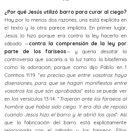
i
¿Por qué Jesús utilizó barro para curar al ciego?
n
Hay por lo menos dos razones, una está explícita en
g
el texto y la otra parece implícita. En primer lugar,
s
Jesús lo hizo porque era contra la ley hacerlo en
sábado —
contra la comprensión de la ley por
parte de los fariseos
— y quería desatar la
controversia que sacaría a la luz tanto la blasfemia
como la adoración, porque como dijo Pablo en 1
Corintios 11:19 “
es preciso que entre vosotros haya
disensiones, para que se hagan manifiestos entre
vosotros los que son aprobados
” esto se puede ver
en los versículos 13-14: “
Trajeron ante los fariseos al
hombre que había sido ciego. Y era día de reposo
cuando Jesús hizo el barro y le abrió los ojos
”. Así
que la fabricación del barro está explícitamente
relacionada con el sábado y los fariseos. Ellos