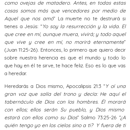
como ovejas de matadero. Antes, en todas estas
cosas somos más que vencedores por medio de
Aquel que nos amó
” La muerte no te destruirá si
tienes a Jesús: “
Yo soy la resurrección y la vida. El
que cree en mí, aunque muera, vivirá; y todo aquel
que vive y cree en mí, no morirá eternamente
”
(Juan 11:25-26). Entonces, lo primero que quiero decir
sobre nuestra herencia es que el mundo y todo lo
que hay en él te sirve, te hace feliz. Eso es lo que vas
a heredar.
Heredarás a Dios mismo, Apocalipsis 21:3 “
Y o
í
una
gran voz que sal
í
a del trono y dec
í
a: He aqu
í
el
tabern
á
culo de Dios con los hombres.
É
l morar
á
con ellos; ellos ser
á
n Su pueblo, y Dios mismo
estar
á
con ellos como su Dios
” Salmo 73:25-26
“
¿
A
qui
é
n tengo yo en los cielos sino a ti?
Y fuera de ti