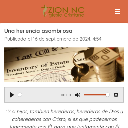
Ir
al
contenido
principal
Una herencia asombrosa
Publicado el 16 de septiembre de 2024, 4:54
00:00
P
M
S
l
u
e
“
Y si hijos, también herederos; herederos de Dios y
a
t
t
coherederos con Cristo, si es que padecemos
y
e
t
juntamente con Él, para que juntamente con Él