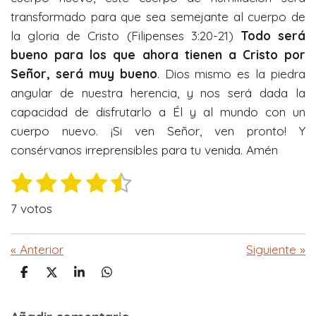
transformado para que sea semejante al cuerpo de
la gloria de Cristo (Filipenses 3:20-21)
Todo ser
á
bueno para los que ahora tienen a Cristo por
Señor, será muy bueno
. Dios mismo es la piedra
angular de nuestra herencia, y nos será dada la
capacidad de disfrutarlo a Él y al mundo con un
cuerpo nuevo. ¡Si ven Señor, ven pronto! Y
consérvanos irreprensibles para tu venida. Amén
1
2
3
4
5
E
V
n
e
e
e
e
e
a
v
7 votos
l
s
s
s
s
s
i
o
a
t
t
t
t
t
«
Anterior
Siguiente
»
r
r
r
r
r
r
r
v
a
C
C
C
C
a
e
e
e
e
e
o
o
o
o
c
l
m
m
m
m
o
i
p
p
p
p