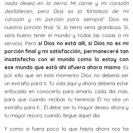
nada deseo en la tierra. Mi carne y mi coraz
ó
n
desfallecen,
pero Dios es la fortaleza de mi
coraz
ó
n y mi porci
ó
n para siempre
” Dios es
nuestra porción final. Sí, la tierra sería grandiosa. Sí,
será bueno tener el mundo y todas las cosas a mi
servicio. Pero
si Dios no est
á
all
í
, si Dios no es mi
porci
ó
n final y mi satisfacci
ó
n, permanecer
é
tan
insatisfecho con el mundo como lo estoy con
ese mundo que est
á
ah
í
afuera ahora mismo
. Es
por ello que en este momento Dios no debería ser
un extraño para ti. Tu vida aquí y ahora debería estar
enfocada en conocerlo para amarlo cada día más,
para que cuando recibas tu herencia Él no sea un
extraño para ti… Él debe ser tu mayor deseo ahora y
tu mayor tesoro cuando llegue aquel día.
Y como si fuera poco lo que hasta ahora nos ha