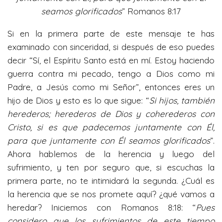
seamos glorificados
” Romanos 8:17
i
n
Si en la primera parte de este mensaje te has
g
examinado con sinceridad, si después de eso puedes
s
decir “Sí, el Espíritu Santo está en mí. Estoy haciendo
guerra contra mi pecado, tengo a Dios como mi
Padre, a Jesús como mi Señor”, entonces eres un
hijo de Dios y esto es lo que sigue: “
Si hijos, también
herederos; herederos de Dios y coherederos con
Cristo, si es que padecemos juntamente con Él,
para que juntamente con Él seamos glorificados
”.
Ahora hablemos de la herencia y luego del
sufrimiento, y ten por seguro que, si escuchas la
primera parte, no te intimidará la segunda. ¿Cuál es
la herencia que se nos promete aquí? ¿qué vamos a
heredar? Iniciemos con Romanos 8:18: “
Pues
considero que los sufrimientos de este tiempo