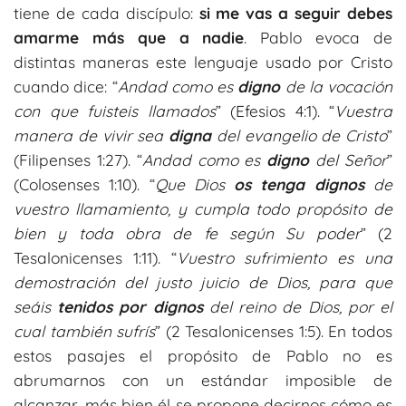
tiene de cada discípulo:
si me vas a seguir debes
amarme más que a nadie
. Pablo evoca de
distintas maneras este lenguaje usado por Cristo
cuando dice: “
Andad como es
digno
de la vocación
con que fuisteis llamados
” (Efesios 4:1). “
Vuestra
manera de vivir sea
digna
del evangelio de Cristo
”
(Filipenses 1:27). “
Andad como es
digno
del Señor
”
(Colosenses 1:10). “
Que Dios
os tenga dignos
de
vuestro llamamiento, y cumpla todo propósito de
bien y toda obra de fe según Su poder
” (2
Tesalonicenses 1:11). “
Vuestro sufrimiento es una
demostración del justo juicio de Dios, para que
seáis
tenidos
por dignos
del reino de Dios, por el
cual también sufrís
” (2 Tesalonicenses 1:5). En todos
estos pasajes el propósito de Pablo no es
abrumarnos con un estándar imposible de
alcanzar, más bien él se propone decirnos cómo es