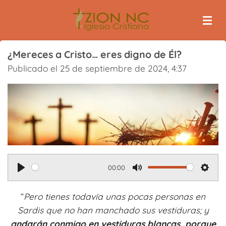
Ir
al
contenido
principal
¿Mereces a Cristo… eres digno de Él?
Publicado el 25 de septiembre de 2024, 4:37
00:00
P
M
S
l
u
e
“
Pero tienes todavía unas pocas personas en
a
t
t
Sardis que no han manchado sus vestiduras; y
y
e
t
andarán conmigo en vestiduras blancas, porque