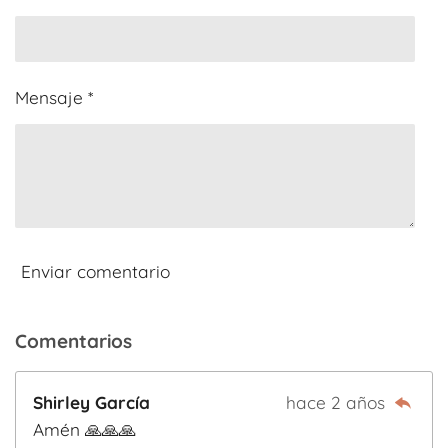
7
5
e
Mensaje *
s
t
r
e
l
l
a
Enviar comentario
s
Comentarios
Shirley García
hace 2 años
Amén 🙏🙏🙏