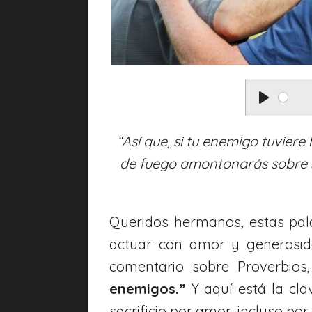
P
l
“Así que, si tu enemigo tuviere
a
de fuego amontonarás sobre su
y
Queridos hermanos, estas pal
actuar con amor y generosid
comentario sobre Proverbio
enemigos.”
Y aquí está la cla
sacrificio por amor, incluso po