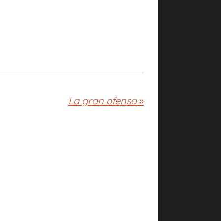
La gran ofensa
»