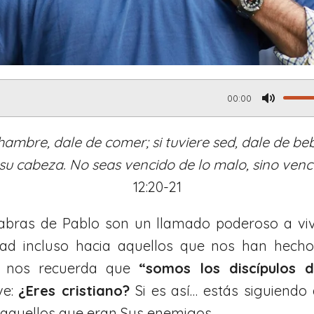
00:00
M
u
 hambre, dale de comer; si tuviere sed, dale de b
t
 cabeza. No seas vencido de lo malo, sino vence
12:20-21
e
abras de Pablo son un llamado poderoso a vivi
ad incluso hacia aquellos que nos han hecho 
s, nos recuerda que
“somos los discípulos 
ve:
¿Eres cristiano?
Si es así… estás siguiendo 
r aquellos que eran Sus enemigos.