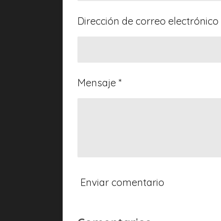
9
e
Dirección de correo electrónico 
s
t
r
e
Mensaje *
l
l
a
s
Enviar comentario