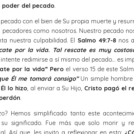
o poder del pecado
.
 pecado con el bien de Su propia muerte y resur
r a pecadores como nosotros. Nuestro pecado nos
a nuestra culpabilidad. El
Salmo 49:7-8
nos a
cate por la vida. Tal rescate es muy costos
intente redimirse a sí mismo del pecado… es im
cate por la vida”
Pero
el verso 15 de este Salm
rque Él me tomará consigo”
Un simple hombre n
Él lo hizo
, al enviar a Su Hijo,
Cristo pagó el r
 perdón
.
zo? Hemos simplificado tanto este acontecimi
 su significado. Fue más que solo morir y re
l. Así que, les invito a reflexionar en esto:
¿C