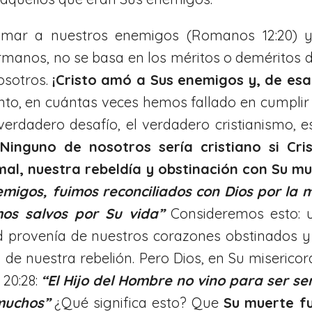
 amar a nuestros enemigos (Romanos 12:20) y
rmanos, no se basa en los méritos o deméritos d
osotros.
¡Cristo amó a Sus enemigos y, de esa
, en cuántas veces hemos fallado en cumplir c
rdadero desafío, el verdadero cristianismo, es
.
Ninguno de nosotros sería cristiano si Cr
al, nuestra rebeldía y obstinación con Su mu
emigos, fuimos reconciliados con Dios por la 
mos salvos por Su vida”
Consideremos esto: 
 provenía de nuestros corazones obstinados y r
e nuestra rebelión. Pero Dios, en Su misericordi
20:28:
“El Hijo del Hombre no vino para ser ser
muchos”
¿Qué significa esto? Que
Su muerte f