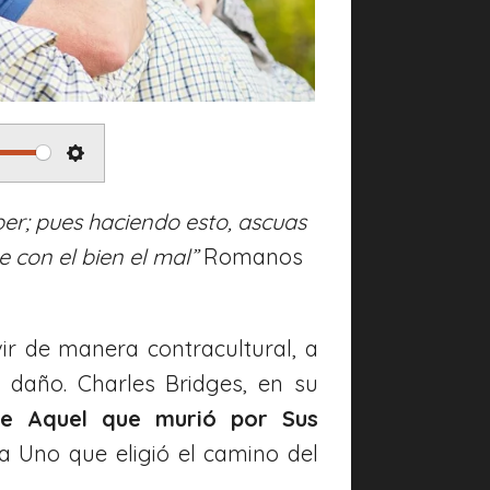
S
e
eber; pues haciendo esto, ascuas
t
 con el bien el mal”
Romanos
t
i
r de manera contracultural, a
n
daño. Charles Bridges, en su
g
de Aquel que murió por Sus
s
a Uno que eligió el camino del