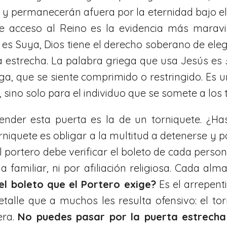
 y permanecerán afuera por la eternidad bajo el j
 acceso al Reino es la evidencia más maravill
s Suya, Dios tiene el derecho soberano de elegi
a estrecha. La palabra griega que usa Jesús es
ga, que se siente comprimido o restringido. Es
sino solo para el individuo que se somete a los 
nder esta puerta es la de un torniquete. ¿H
rniquete es obligar a la multitud a detenerse y
l portero debe verificar el boleto de cada pers
a familiar, ni por afiliación religiosa. Cada al
el boleto que el Portero exige?
Es el arrepent
detalle que a muchos les resulta ofensivo: el to
era.
No puedes pasar por la puerta estrecha