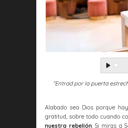
P
l
“Entrad por la puerta estrech
a
y
Alabado sea Dios porque hay
gratitud, sobre todo cuando c
nuestra rebelión
. Si miras a