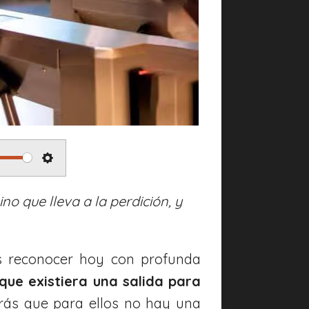
S
e
no que lleva a la perdición, y
t
t
s reconocer hoy con profunda
i
 que existiera una salida para
n
erás que para ellos no hay una