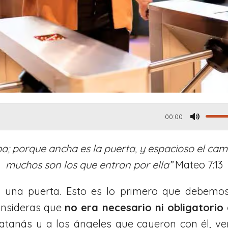
00:00
M
u
a; porque ancha es la puerta, y espacioso el cami
t
muchos son los que entran por ella”
Mateo 7:13
e
 una puerta. Esto es lo primero que debemo
onsideras que
no era necesario ni obligatorio
 Satanás y a los ángeles que cayeron con él, v