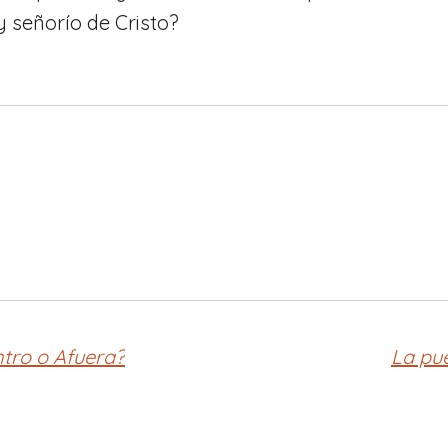
 señorío de Cristo?
ntro o Afuera?
La pue