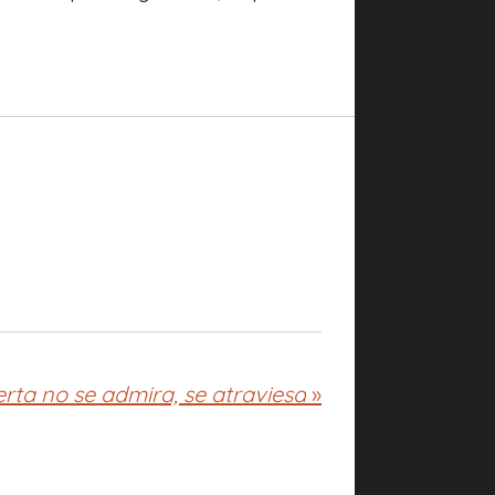
rta no se admira, se atraviesa
»