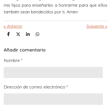
mis hijos para enseñarles a honrarme para que ellos
también sean bendecidos por ti. Amen
«
Anterior
Siguiente
»
C
C
C
C
o
o
o
o
m
m
m
m
Añadir comentario
p
p
p
p
a
a
a
a
r
r
r
r
Nombre *
t
t
t
t
i
i
i
i
r
r
r
r
Dirección de correo electrónico *