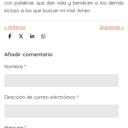
con palabras que dan vida y bendicen a los demás
incluso a los que buscan mí mal. Amen
«
Anterior
Siguiente
»
C
C
C
C
o
o
o
o
m
m
m
m
Añadir comentario
p
p
p
p
a
a
a
a
r
r
r
r
Nombre *
t
t
t
t
i
i
i
i
r
r
r
r
Dirección de correo electrónico *
Mensaje *