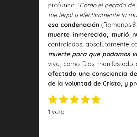
profundo. “
Como el pecado de A
fue legal y efectivamente la m
esa condenación
(Romanos 8:1
muerte inmerecida, murió n
controlados, absolutamente c
muerte para que podamos vi
vivo, como Dios manifestado
afectado
una consciencia de
de la voluntad de Cristo, y pr
1
2
3
4
5
E
V
n
e
e
e
e
e
a
1 voto
v
s
s
s
s
s
l
i
t
t
t
t
t
o
a
r