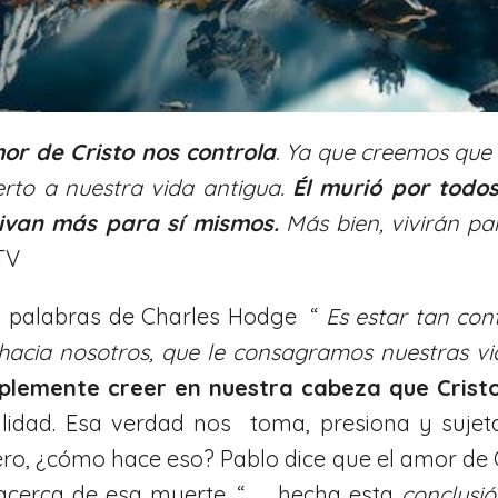
or de Cristo nos controla
. Ya que creemos que 
to a nuestra vida antigua.
Él murió por todo
vivan más para sí mismos.
Más bien, vivirán par
NTV
 En palabras de Charles Hodge “
Es estar tan con
hacia nosotros, que le consagramos nuestras v
implemente creer en nuestra cabeza que Crist
alidad. Esa verdad nos toma, presiona y sujet
ro, ¿cómo hace eso? Pablo dice que el amor de C
cerca de esa muerte. “. . . hecha esta
conclusi