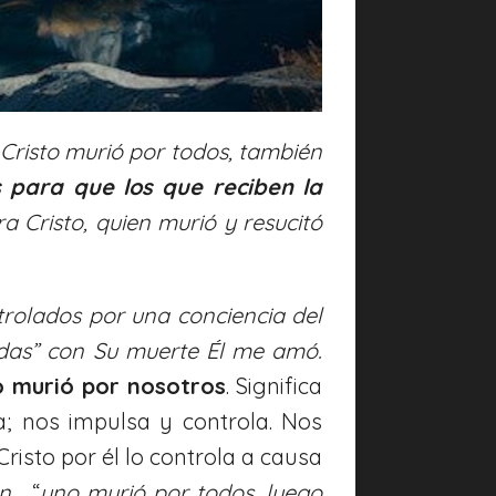
Cristo murió por todos, también
s para que los que reciben la
a Cristo, quien murió y resucitó
trolados por una conciencia del
idas”
con Su muerte Él me amó.
o murió por nosotros
. Significa
a; nos impulsa y controla. Nos
risto por él lo controla a causa
ón
, “
uno murió por todos, luego