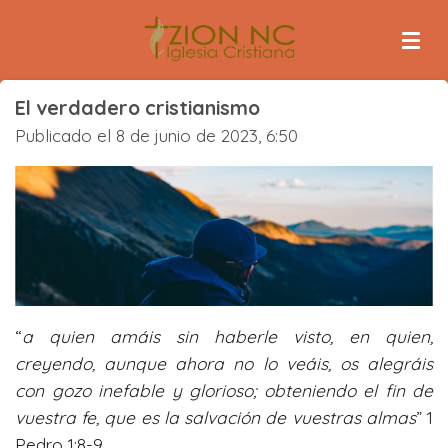
Ir
al
contenido
principal
El verdadero cristianismo
Publicado el 8 de junio de 2023, 6:50
“
a quien amáis sin haberle visto, en quien,
creyendo, aunque ahora no lo veáis, os alegráis
con gozo inefable y glorioso;
obteniendo el fin de
vuestra fe, que es la salvación de vuestras almas
” 1
Pedro 1:8-9