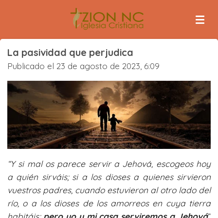
Ir
al
contenido
principal
La pasividad que perjudica
Publicado el 23 de agosto de 2023, 6:09
“Y si mal os parece servir a Jehová, escogeos hoy
a quién sirváis; si a los dioses a quienes sirvieron
vuestros padres, cuando estuvieron al otro lado del
río, o a los dioses de los amorreos en cuya tierra
habitáis;
pero yo y mi casa serviremos a Jehová
”