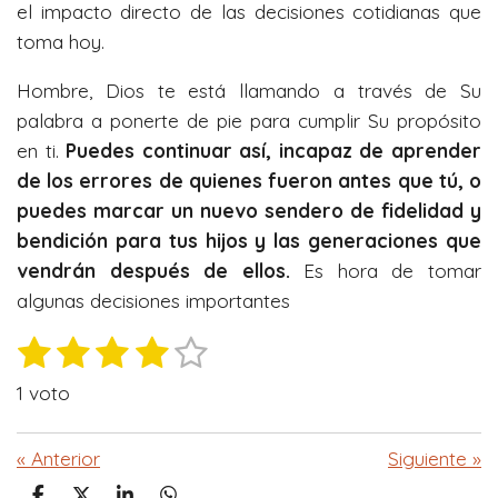
el impacto directo de las decisiones cotidianas que
toma hoy.
Hombre, Dios te está llamando a través de Su
palabra a ponerte de pie para cumplir Su propósito
en ti.
Puedes continuar así, incapaz de aprender
de los errores de quienes fueron antes que tú, o
puedes marcar un nuevo sendero de fidelidad y
bendición para tus hijos y las generaciones que
vendrán después de ellos.
Es hora de tomar
algunas decisiones importantes
1
2
3
4
5
E
V
n
e
e
e
e
e
a
v
1 voto
l
s
s
s
s
s
i
o
a
t
t
t
t
t
«
Anterior
Siguiente
»
r
r
r
r
r
r
r
v