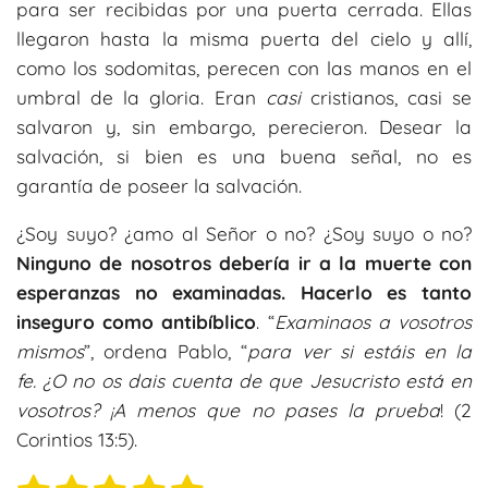
para ser recibidas por una puerta cerrada. Ellas
llegaron hasta la misma puerta del cielo y allí,
como los sodomitas, perecen con las manos en el
umbral de la gloria. Eran
casi
cristianos, casi se
salvaron y, sin embargo, perecieron. Desear la
salvación, si bien es una buena señal, no es
garantía de poseer la salvación.
¿Soy suyo? ¿amo al Señor o no? ¿Soy suyo o no?
Ninguno de nosotros debería ir a la muerte con
esperanzas no examinadas. Hacerlo es tanto
inseguro como antibíblico
. “
Examinaos a vosotros
mismos
”, ordena Pablo, “
para ver si estáis en la
fe.
¿O no os dais cuenta de que Jesucristo está en
vosotros? ¡A menos que no pases la prueba
! (2
Corintios 13:5).
E
V