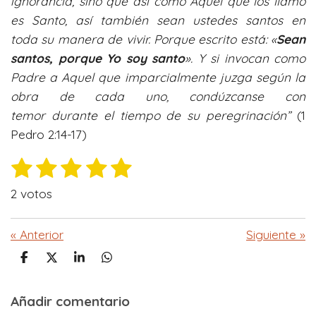
ignorancia,
sino que así como Aquel que los llamó
es Santo, así también sean ustedes santos en
toda su manera de vivir.
Porque escrito está: «
Sean
santos, porque Yo soy santo
».
Y si invocan como
Padre a Aquel que imparcialmente juzga según la
obra de cada uno, condúzcanse con
temor durante el tiempo de su peregrinación”
(1
Pedro 2:14-17)
1
2
3
4
5
E
V
n
e
e
e
e
e
a
v
2 votos
l
s
s
s
s
s
i
o
a
t
t
t
t
t
«
Anterior
Siguiente
»
r
r
r
r
r
r
r
v
a
C
C
C
C
a
e
e
e
e
e
o
o
o
o
c
l
m
m
m
m
l
l
l
l
l
o
i
Añadir comentario
p
p
p
p
r
a
a
a
a