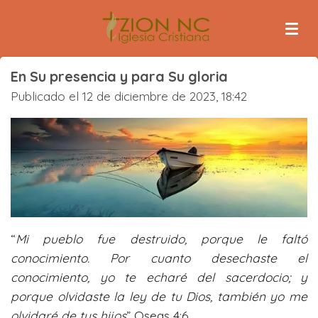
Ir
al
contenido
principal
En Su presencia y para Su gloria
Publicado el 12 de diciembre de 2023, 18:42
“
Mi pueblo fue destruido, porque le faltó
conocimiento. Por cuanto desechaste el
conocimiento, yo te echaré del sacerdocio; y
porque olvidaste la ley de tu Dios, también yo me
olvidaré de tus hijos
” Oseas 4:6