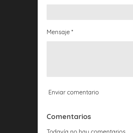
a
s
Mensaje *
Enviar comentario
Comentarios
Todavía no hay comentarios