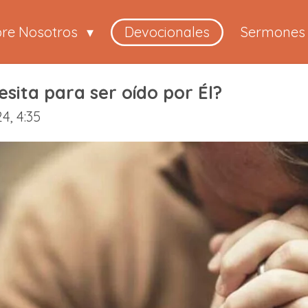
bre Nosotros
Devocionales
Sermones
sita para ser oído por Él?
4, 4:35