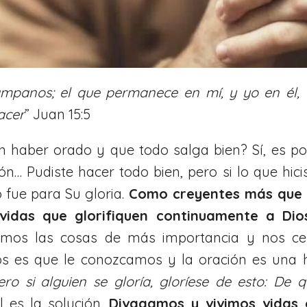
pámpanos; el que permanece en mí, y yo en él, 
acer
” Juan 15:5
 haber orado y que todo salga bien? Sí, es pos
n… Pudiste hacer todo bien, pero si lo que hici
 fue para Su gloria.
Como creyentes más que 
 vidas que glorifiquen continuamente a D
amos las cosas de más importancia y nos c
Dios es que le conozcamos y la oración es una
ero si alguien se gloría, gloríese de esto: D
l es la solución.
Divagamos y vivimos vidas e