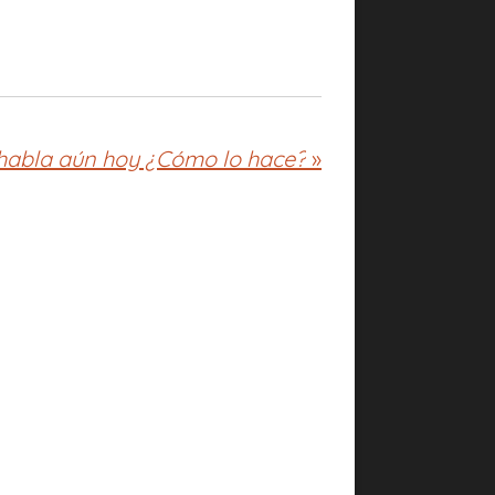
 habla aún hoy ¿Cómo lo hace?
»