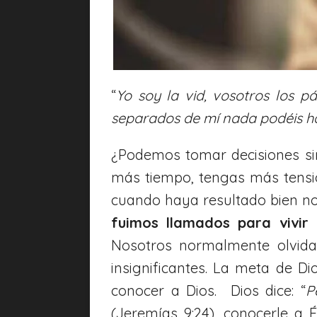
“
Yo soy la vid, vosotros los 
separados de mí nada podéis h
¿Podemos tomar decisiones sin
más tiempo, tengas más tensió
cuando haya resultado bien no
fuimos llamados para vivir
Nosotros normalmente olvid
insignificantes. La meta de 
conocer a Dios. Dios dice: “
P
(Jeremías 9:24), conocerle a É