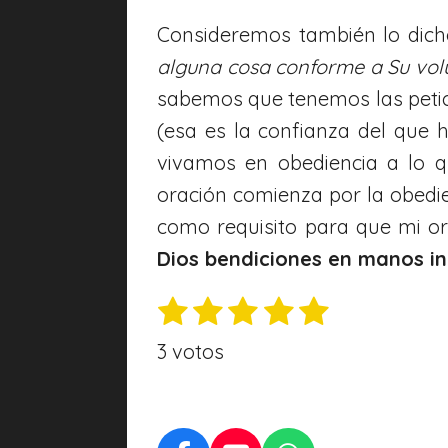
Consideremos también lo dicho
alguna cosa conforme a Su volu
sabemos que tenemos las peti
(esa es la confianza del que h
vivamos en obediencia a lo 
oración comienza por la obedie
como requisito para que mi or
Dios bendiciones en manos in
1
2
3
4
5
E
V
n
e
e
e
e
e
a
3 votos
v
s
s
s
s
s
l
i
t
t
t
t
t
o
a
r
r
r
r
r
r
r