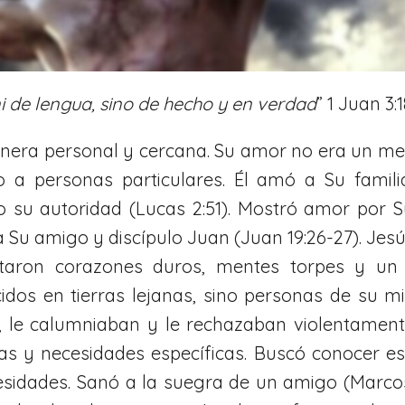
 de lengua, sino de hecho y en verdad
” 1 Juan 3:1
era personal y cercana. Su amor no era un me
do a personas particulares. Él amó a Su famil
ajo su autoridad (Lucas 2:51). Mostró amor po
a Su amigo y discípulo Juan (Juan 19:26-27). Jes
estaron corazones duros, mentes torpes y un 
idos en tierras lejanas, sino personas de su
 le calumniaban y le rechazaban violentament
as y necesidades específicas. Buscó conocer e
cesidades. Sanó a la suegra de un amigo (Marcos