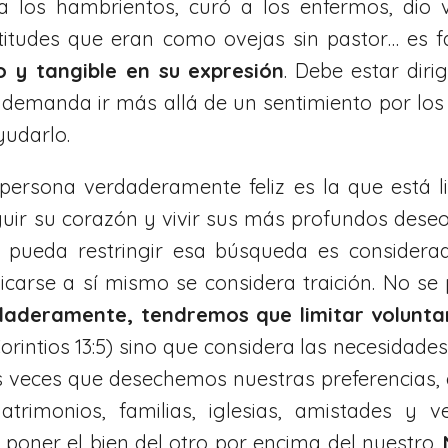
 los hambrientos, curó a los enfermos, dio vi
titudes que eran como ovejas sin pastor… es f
o y tangible en su expresión
. Debe estar dir
s demanda ir más allá de un sentimiento por los
yudarlo.
persona verdaderamente feliz es la que está lib
uir su corazón y vivir sus más profundos deseos
 pueda restringir esa búsqueda es considerad
crificarse a sí mismo se considera traición. No
aderamente, tendremos que limitar voluntar
Corintios 13:5) sino que considera las necesidad
s veces que desechemos nuestras preferencias,
trimonios, familias, iglesias, amistades y 
oner el bien del otro por encima del nuestro.