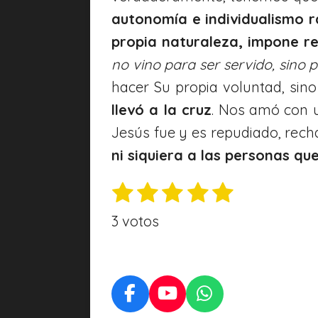
autonomía e individualismo r
propia naturaleza, impone re
no vino para ser servido, sino 
hacer Su propia voluntad, sino
llevó a la cruz
. Nos amó con 
Jesús fue y es repudiado, rec
ni siquiera a las personas q
1
2
3
4
5
E
V
n
e
e
e
e
e
a
3 votos
v
s
s
s
s
s
l
i
t
t
t
t
t
o
a
r
r
r
r
r
r
r
v
e
e
e
e
e
F
Y
W
a
a
a
o
h