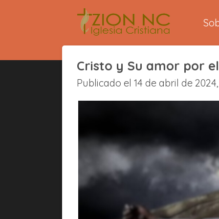
Ir
So
al
contenido
principal
Cristo y Su amor por e
Publicado el 14 de abril de 2024, 