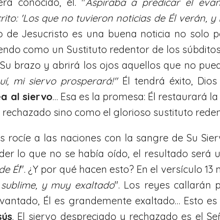
ra conocido, él. "
Aspiraba a predicar el eva
ito: 'Los que no tuvieron noticias de Él verán, 
io de Jesucristo es una buena noticia no solo p
endo como un Sustituto redentor de los súbditos
u brazo y abrirá los ojos aquellos que no puede
uí, mi siervo prosperará!"
Él tendrá éxito, Dios
a al siervo
… Esa es la promesa: Él restaurará la
rechazado sino como el glorioso sustituto reden
s rocíe a las naciones con la sangre de Su Sier
er lo que no se había oído, el resultado será un
de Él
". ¿Y por qué hacen esto? En el versículo 13 
y sublime, y muy exaltado
". Los reyes callarán 
levantado, Él es grandemente exaltado… Esto e
sús
. El siervo despreciado y rechazado es el Se