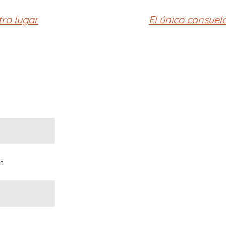
tro lugar
El único consuel
*