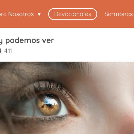
bre Nosotros
Devocionales
Sermones
oy podemos ver
 4:11