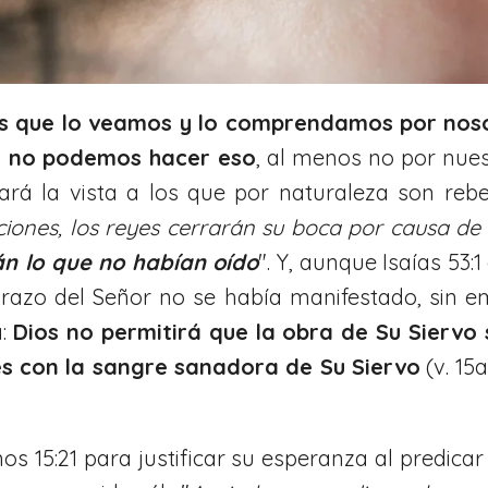
os que lo veamos y lo comprendamos por nos
a no podemos hacer eso
, al menos no por nues
rá la vista a los que por naturaleza son rebeld
ciones, los reyes cerrarán su boca por causa de
án lo que no habían oído
". Y, aunque Isaías 53:
razo del Señor no se había manifestado, sin em
á:
Dios no permitirá que la obra de Su Siervo
es con la sangre sanadora de Su Siervo
(v. 15
s 15:21 para justificar su esperanza al predica