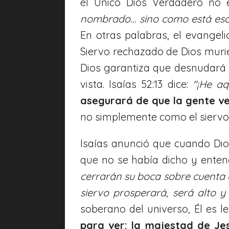
el Único Dios Verdadero no e
nombrado... sino como está escr
En otras palabras, el evangel
Siervo rechazado de Dios muri
Dios garantiza que desnudará S
vista. Isaías 52:13 dice:
"¡He aq
asegurará de que la gente ve
no simplemente como el siervo 
Isaías anunció que cuando Dio
que no se había dicho y entend
cerrarán su boca sobre cuenta 
siervo prosperará, será alto 
soberano del universo, Él es 
para ver: la majestad de Je