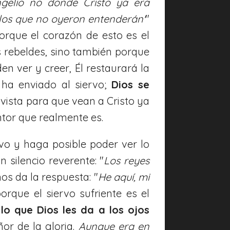
ngelio no donde Cristo ya era
y los que no oyeron entenderán'
"
orque el corazón de esto es el
 rebeldes, sino también porque
n ver y creer, Él restaurará la
 ha enviado al siervo;
Dios se
 vista para que vean a Cristo ya
tor que realmente es.
vo y haga posible poder ver lo
 silencio reverente: "
Los reyes
nos da la respuesta: "
He aquí, mi
porque el siervo sufriente es el
s
lo que Dios les da a los ojos
ñor de la gloria.
Aunque era en