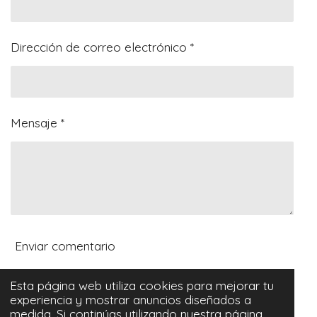
e
r
r
r
r
s
t
Dirección de correo electrónico *
r
e
l
l
Mensaje *
a
s
Enviar comentario
Esta página web utiliza cookies para mejorar tu
Comentarios
experiencia y mostrar anuncios diseñados a
medida. Si continúas utilizando nuestra página