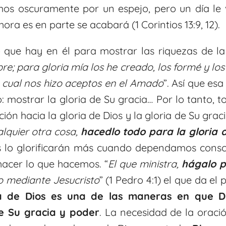
os oscuramente por un espejo, pero un día le
ora es en parte se acabará (1 Corintios 13:9, 12).
 que hay en él para mostrar las riquezas de la 
e; para gloria mía los he creado, los formé y los
la cual nos hizo aceptos en el Amado
”. Así que esa
: mostrar la gloria de Su gracia… Por lo tanto, t
ón hacia la gloria de Dios y la gloria de Su gracia
alquier otra cosa,
hacedlo todo para la gloria 
os lo glorificarán más cuando dependamos consc
hacer lo que hacemos. “
El que ministra,
hágalo p
o mediante Jesucristo
” (1 Pedro 4:1) el que da el 
a de Dios es una de las maneras en que Di
e Su gracia y poder
. La necesidad de la oraci