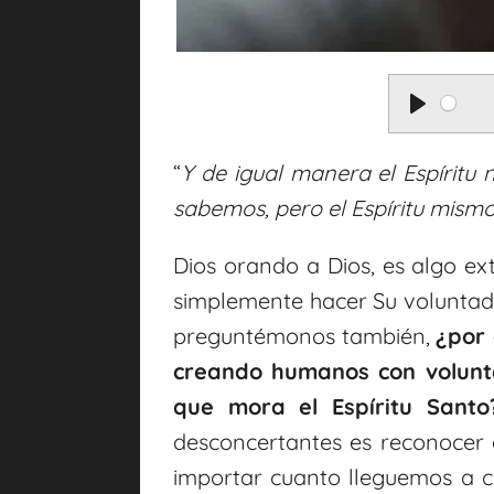
P
l
“
Y de igual manera el Espíritu
a
sabemos, pero el Espíritu mism
y
Dios orando a Dios, es algo ex
simplemente hacer Su volunta
preguntémonos también,
¿por 
creando humanos con volunt
que mora el Espíritu Santo
desconcertantes es reconocer
importar cuanto lleguemos a c