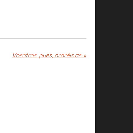
Vosotros, pues, oraréis así
»