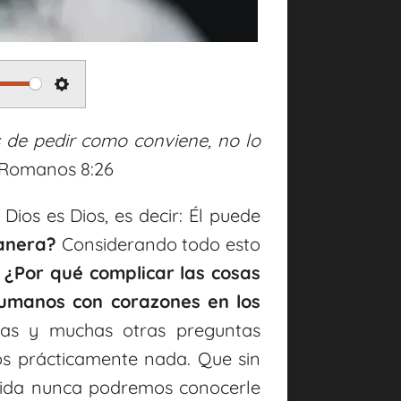
S
e
s de pedir como conviene, no lo
t
 Romanos 8:26
t
ios es Dios, es decir: Él puede
i
manera?
Considerando todo esto
n
 ¿Por qué complicar las cosas
g
umanos con corazones en los
s
as y muchas otras preguntas
s prácticamente nada. Que sin
 vida nunca podremos conocerle