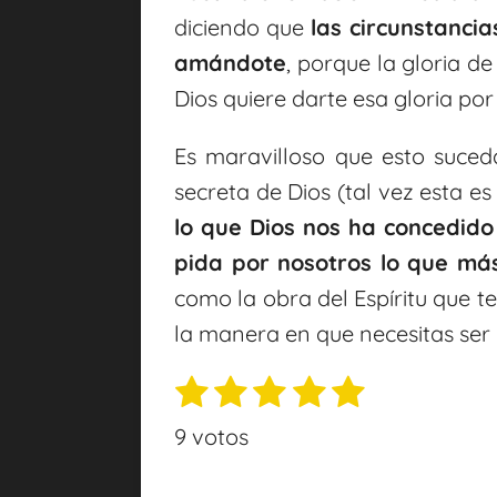
diciendo que
las circunstanci
amándote
, porque la gloria d
Dios quiere darte esa gloria por 
Es maravilloso que esto suce
secreta de Dios (tal vez esta es 
lo que Dios nos ha concedid
pida por nosotros lo que má
como la obra del Espíritu que te
la manera en que necesitas ser
1
2
3
4
5
E
V
n
e
e
e
e
e
a
9 votos
v
s
s
s
s
s
l
i
t
t
t
t
t
o