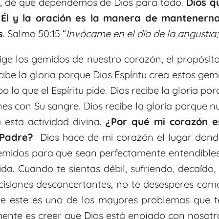
, de que dependemos de Dios para todo.
Dios q
Él y la oración es la manera de mantenerno
s
. Salmo 50:15 “
Invócame en el día de la angustia;
rige los gemidos de nuestro corazón, el propósi
be la gloria porque Dios Espíritu crea estos gemi
o lo que el Espíritu pide. Dios recibe la gloria po
es con Su sangre. Dios recibe la gloria porque n
 esta actividad divina.
¿Por qué mi corazón es
 Padre?
Dios hace de mi corazón el lugar dond
gemidos para que sean perfectamente entendibles
. Cuando te sientas débil, sufriendo, decaído, 
decisiones desconcertantes, no te desesperes com
que este es uno de los mayores problemas que 
mente es creer que Dios está enojado con nosotr