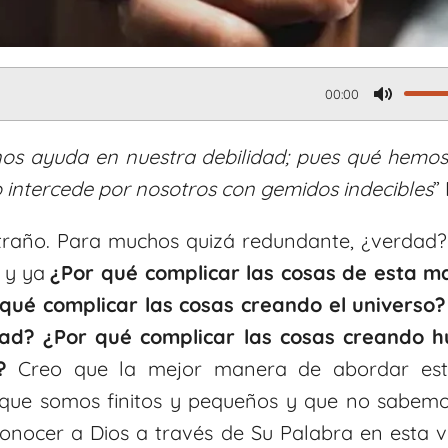
00:00
M
u
 nos ayuda en nuestra debilidad; pues qué hemo
t
o intercede por nosotros con gemidos indecibles
”
e
traño. Para muchos quizá redundante, ¿verdad? D
d y ya
¿Por qué complicar las cosas de esta 
qué complicar las cosas creando el universo?
ad? ¿Por qué complicar las cosas creando h
?
Creo que la mejor manera de abordar est
 que somos finitos y pequeños y que no sabemo
onocer a Dios a través de Su Palabra en esta