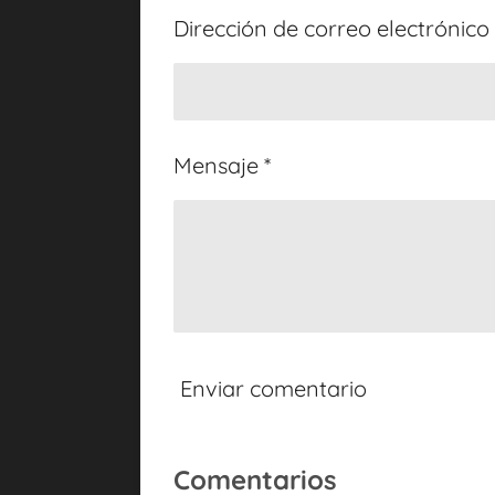
Dirección de correo electrónico 
8
8
8
8
Mensaje *
8
8
8
9
e
s
t
Enviar comentario
r
e
Comentarios
l