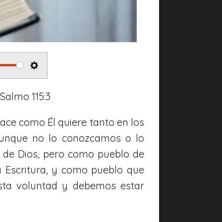
S
e
 Salmo 115:3
t
hace como Él quiere tanto en los
t
 aunque no lo conozcamos o lo
i
 de Dios, pero como pueblo de
n
a Escritura, y como pueblo que
g
sta voluntad y debemos estar
s