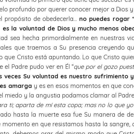
helo profundo por querer conocer mejor a Dios 
el propósito de obedecerla…
no puedes rogar 
l es la voluntad de Dios y mucho menos obe
tad sea hecha primordialmente en nuestras vi
rales que traemos a Su presencia creyendo qu
lo que Cristo está apuntando. Lo que Cristo qui
e el Padre pudo ver en Él “
que por el gozo puest
 veces Su voluntad es nuestro sufrimiento y
 es amarga
y es en esos momentos en que cono
el miedo y la angustia podamos clamar al Padre i
ra ti; aparta de mí esta copa; mas no lo que yo 
tiado hasta la muerte esa fue Su manera de dec
e momento en que resistamos hasta la sangre, 
nto, debemos orar del mismo modo que Cristo