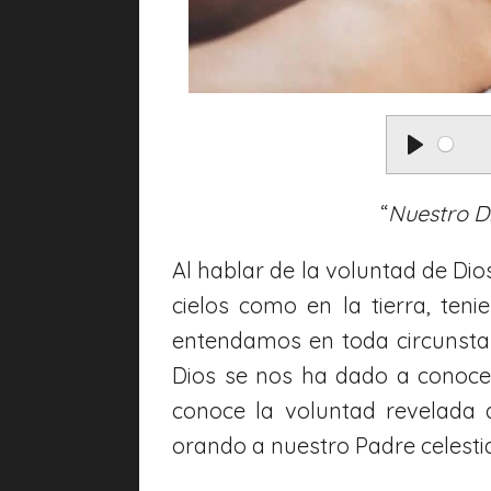
P
l
“
Nuestro Di
a
Al hablar de la voluntad de Dio
y
cielos como en la tierra, te
entendamos en toda circunsta
Dios se nos ha dado a conocer
conoce la voluntad revelada
orando a nuestro Padre celestial