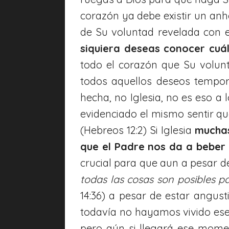
corazón ya debe existir un an
de Su voluntad revelada con 
siquiera deseas conocer cuá
todo el corazón que Su volun
todos aquellos deseos tempo
hecha, no Iglesia, no es eso a 
evidenciado el mismo sentir qu
(Hebreos 12:2) Si Iglesia
muchas
que el Padre nos da a beber
crucial para que aun a pesar d
todas las cosas son posibles pa
14:36) a pesar de estar angus
todavía no hayamos vivido es
pero aún si llegará ese mome