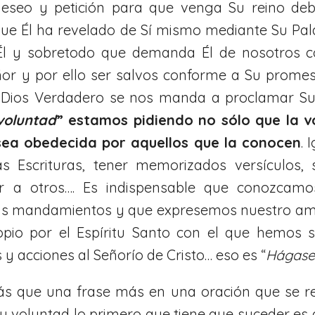
deseo y petición para que venga Su reino deb
que Él ha revelado de Sí mismo mediante Su Pal
Él y sobretodo que demanda Él de nosotros 
or y por ello ser salvos conforme a Su prome
o Dios Verdadero se nos manda a proclamar S
voluntad
” estamos pidiendo no sólo que la v
sea obedecida por aquellos que la conocen
. 
as Escrituras, tener memorizados versículos, 
ar a otros…. Es indispensable que conozcam
 mandamientos y que expresemos nuestro amor 
opio por el Espíritu Santo con el que hemos 
y acciones al Señorío de Cristo… eso es “
Hágase
 que una frase más en una oración que se re
 voluntad lo primero que tiene que suceder es q