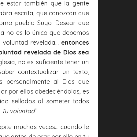
e estar también que la gente
abra escrita, que conozcan que
como pueblo Suyo. Desear que
sa no es lo único que debemos
u voluntad revelada…
entonces
oluntad revelada de Dios sea
Iglesia, no es suficiente tener un
saber contextualizar un texto,
os personalmente al Dios que
por ellos obedeciéndolos, es
sido sellados al someter todos
 Tu voluntad
”.
pite muchas veces… cuando le
ue antes de orar por ello en tu