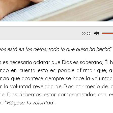
00:00
M
u
os está en los cielos; todo lo que quiso ha hecho
”
t
s es necesario aclarar que Dios es soberano, Él 
e
niendo en cuenta esto es posible afirmar que,
ncia que acontece siempre se hace la voluntad
 la voluntad revelada de Dios por medio de l
 de Dios debemos estar comprometidos con e
: “
Hágase Tu voluntad
”.