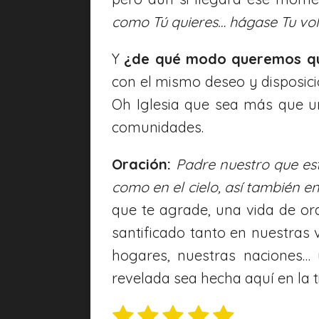
como Tú quieres… hágase Tu vo
Y
¿de qué modo queremos qu
con el mismo deseo y disposici
Oh Iglesia que sea más que u
comunidades.
Oración:
Padre nuestro que est
como en el cielo, así también e
que te agrade, una vida de o
santificado tanto en nuestras
hogares, nuestras naciones… 
revelada sea hecha aquí en la 
1
2
3
4
5
E
V