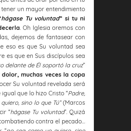
y tener un mayor entendimiento
“
hágase Tu voluntad
” si tu ni
decerla
. Oh Iglesia oremos con
das, dejemos de fantasear con
e eso es que Su voluntad sea
ere es que en Sus discípulos sea
o delante de Él soportó la cruz
”
 dolor, muchas veces la copa
cer Su voluntad revelada será
gual que lo hizo Cristo “
Padre,
quiero, sino lo que Tú”
(Marcos
ir “
hágase Tu voluntad
”. Quizá
combatiendo contra el pecado…
: “
no sea como yo quiero, sino