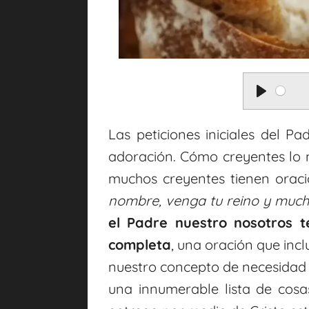
P
l
Las peticiones iniciales del P
a
adoración. Cómo creyentes lo 
muchos creyentes tienen oraci
y
nombre, venga tu reino y muc
el Padre nuestro nosotros 
completa
, una oración que inc
nuestro concepto de necesidad 
una innumerable lista de cos