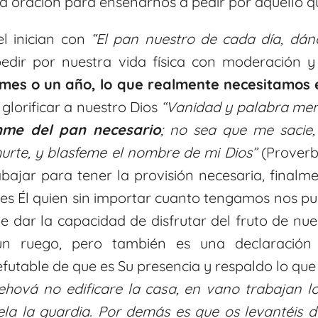
ta oración para enseñarnos a pedir por aquello q
el inician con
“
El pan nuestro de cada día, dán
edir por nuestra vida física con moderación 
mes o un año, lo que realmente necesitamos e
lorificar a nuestro Dios
“
Vanidad y palabra men
nme del pan necesario
; no sea que me sacie,
urte, y blasfeme el nombre de mi Dios”
(Proverbi
ajar para tener la provisión necesaria, finalm
es Él quien sin importar cuanto tengamos nos p
e dar la capacidad de disfrutar del fruto de nue
 ruego, pero también es una declaración 
utable de que es Su presencia y respaldo lo que 
hová no edificare la casa, en vano trabajan lo
ela la guardia. Por demás es que os levantéis 