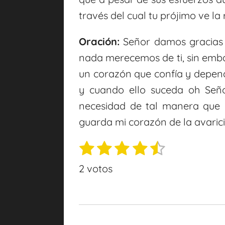
través del cual tu prójimo ve la
Oración:
Señor damos gracias 
nada merecemos de ti, sin emb
un corazón que confía y depen
y cuando ello suceda oh Señ
necesidad de tal manera que 
guarda mi corazón de la avaric
1
2
3
4
5
E
V
n
e
e
e
e
e
a
2 votos
v
s
s
s
s
s
l
i
t
t
t
t
t
o
a
r
r
r
r
r
r
r
v