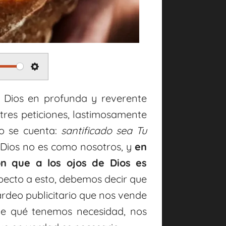
S
e
 a Dios en profunda y reverente
t
res peticiones, lastimosamente
no se cuenta:
santificado sea Tu
t
Dios no es como nosotros, y
en
i
n que a los ojos de Dios es
n
specto a esto, debemos decir que
g
rdeo publicitario que nos vende
s
de qué tenemos necesidad, nos