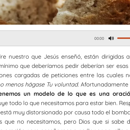
00:00
M
u
adre nuestro que Jesús enseñó, están dirigidas
t
mínimo que deberíamos pedir deberían ser esas t
ones cargadas de peticiones entre las cuales 
e
ho menos hágase Tu voluntad.
Afortunadamente 
tenemos un modelo de lo que es una oració
luye todo lo que necesitamos para estar bien. Re
está muy distorsionado por causa todo el bomba
as que no necesitamos, pero Dios que si sabe 