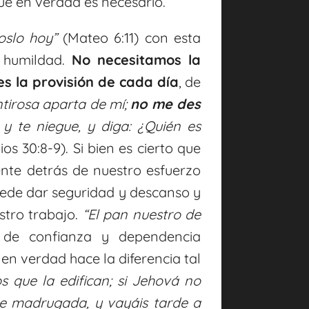
ue en verdad es necesario.
oslo hoy
”
(Mateo 6:11) con esta
y humildad.
No necesitamos la
s la provisión de cada día
, de
tirosa aparta de mí;
no me des
 y te niegue, y diga: ¿Quién es
os 30:8-9). Si bien es cierto que
ente detrás de nuestro esfuerzo
uede dar seguridad y descanso y
stro trabajo.
“
El pan nuestro de
de confianza y dependencia
en verdad hace la diferencia tal
s que la edifican; si Jehová no
de madrugada, y vayáis tarde a