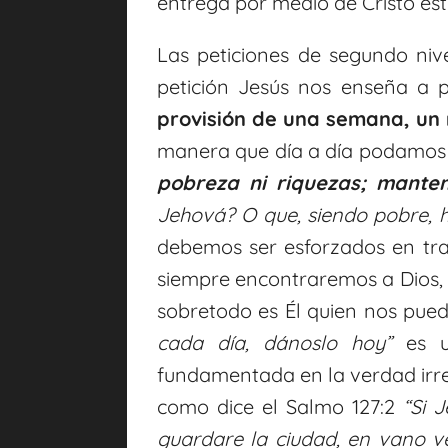
entrega por medio de Cristo es
Las peticiones de segundo niv
petición Jesús nos enseña a p
provisión de una semana, un 
manera que día a día podamos g
pobreza ni riquezas; mante
Jehová? O que, siendo pobre, h
debemos ser esforzados en trab
siempre encontraremos a Dios, 
sobretodo es Él quien nos pued
cada día, dánoslo hoy
”
es un
fundamentada en la verdad irref
como dice el Salmo 127:2
“Si
Je
guardare la ciudad, en vano v