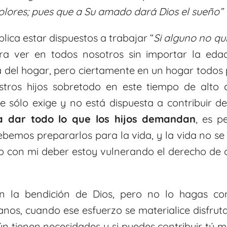
olores; pues que a Su amado dará Dios el sueño”
plica estar dispuestos a trabajar “
Si alguno no q
era ver en todos nosotros sin importar la ed
 del hogar, pero ciertamente en un hogar todos 
estros hijos sobretodo en este tiempo de alto
 sólo exige y no está dispuesta a contribuir 
a dar todo lo que los hijos demandan
, es p
Debemos prepararlos para la vida, y la vida no s
lo con mi deber estoy vulnerando el derecho de 
en la bendición de Dios, pero no lo hagas c
anos, cuando ese esfuerzo se materialice disfruta
ún tienen necesidades y si puedes contribuir tú 