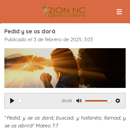
Ir
al
contenido
principal
Pedid y se os dará
Publicado el 3 de febrero de 2025, 3:03
00:00
P
M
S
l
u
e
“
Pedid, y se os dará; buscad, y hallaréis; llamad, y
a
t
t
se os abrirá
” Mateo 7:7