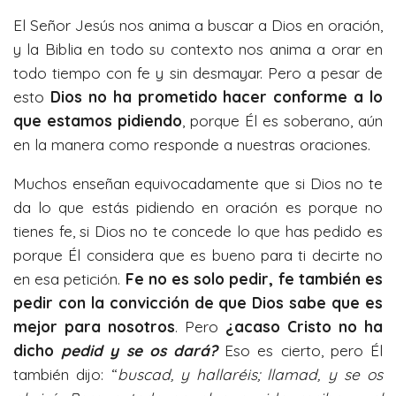
y
e
t
El Señor Jesús nos anima a buscar a Dios en oración,
i
y la Biblia en todo su contexto nos anima a orar en
n
todo tiempo con fe y sin desmayar. Pero a pesar de
g
esto
Dios no ha prometido hacer conforme a lo
s
que estamos pidiendo
, porque Él es soberano, aún
en la manera como responde a nuestras oraciones.
Muchos enseñan equivocadamente que si Dios no te
da lo que estás pidiendo en oración es porque no
tienes fe, si Dios no te concede lo que has pedido es
porque Él considera que es bueno para ti decirte no
en esa petición.
Fe no es solo pedir, fe también es
pedir con la convicción de que Dios sabe que es
mejor para nosotros
. Pero
¿acaso Cristo no ha
dicho
pedid y se os dará?
Eso es cierto, pero Él
también dijo: “
buscad, y hallaréis; llamad, y se os