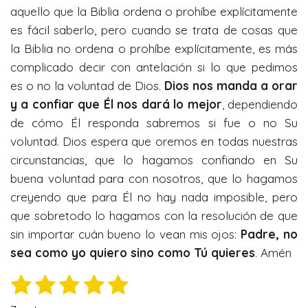
aquello que la Biblia ordena o prohíbe explícitamente
es fácil saberlo, pero cuando se trata de cosas que
la Biblia no ordena o prohíbe explícitamente, es más
complicado decir con antelación si lo que pedimos
es o no la voluntad de Dios.
Dios nos manda a orar
y a confiar que Él nos dará lo mejor
, dependiendo
de cómo Él responda sabremos si fue o no Su
voluntad. Dios espera que oremos en todas nuestras
circunstancias, que lo hagamos confiando en Su
buena voluntad para con nosotros, que lo hagamos
creyendo que para Él no hay nada imposible, pero
que sobretodo lo hagamos con la resolución de que
sin importar cuán bueno lo vean mis ojos:
Padre, no
sea como yo quiero sino como Tú quieres
. Amén
1
2
3
4
5
E
V
n
e
e
e
e
e
a