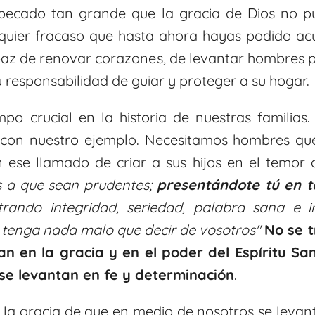
pecado tan grande que la gracia de Dios no pue
uier fracaso que hasta ahora hayas podido acu
apaz de renovar corazones, de levantar hombres
su responsabilidad de guiar y proteger a su hogar.
o crucial en la historia de nuestras familias
con nuestro ejemplo. Necesitamos hombres que
 ese llamado de criar a sus hijos en el temor 
s a que sean prudentes;
presentándote tú en 
ando integridad, seriedad,
palabra sana e i
 tenga nada malo que decir de vosotros
"
No se t
n en la gracia y en el poder del Espíritu Sa
 se levantan en fe y determinación
.
la gracia de que en medio de nosotros se levan