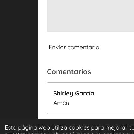
s
Enviar comentario
Comentarios
Shirley García
Amén
Esta página web utiliza cookies para mejorar t
Iglesia Cristiana Zion NC © 2023 ensupresen