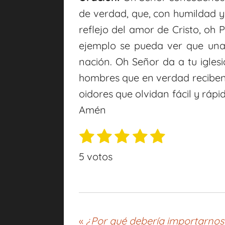
de verdad, que, con humildad y 
reflejo del amor de Cristo, oh 
ejemplo se pueda ver que una
nación. Oh Señor da a tu igle
hombres que en verdad recibe
oidores que olvidan fácil y rá
Amén
1
2
3
4
5
E
V
n
e
e
e
e
e
a
5 votos
v
s
s
s
s
s
l
i
t
t
t
t
t
o
a
r
r
r
r
r
r
r
v
e
e
e
e
e
a
«
¿Por qué debería importarnos 
a