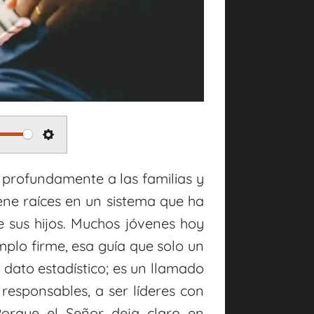
S
e
 profundamente a las familias y
t
iene raíces en un sistema que ha
 sus hijos. Muchos jóvenes hoy
t
mplo firme, esa guía que solo un
i
dato estadístico; es un llamado
n
 responsables, a ser líderes con
g
Porque el Señor deja claro en