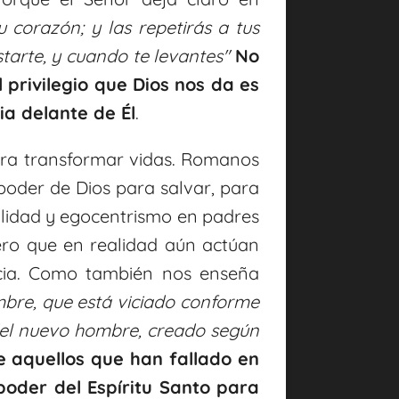
s
 corazón; y las repetirás a tus
starte, y cuando te levantes"
No
 privilegio que Dios nos da es
ia delante de Él
.
ara transformar vidas. Romanos
 poder de Dios para salvar, para
ilidad y egocentrismo en padres
ero que en realidad aún actúan
cia. Como también nos enseña
mbre, que está viciado conforme
del nuevo hombre, creado según
e aquellos que han fallado en
poder del Espíritu Santo para