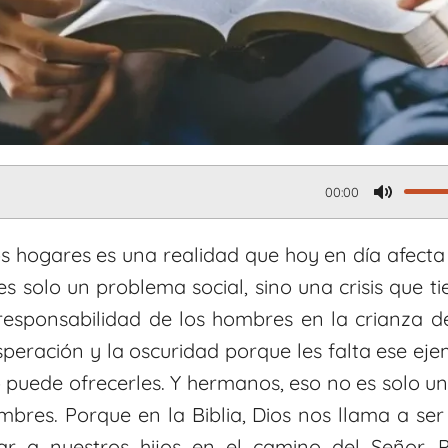
00:00
M
u
os hogares es una realidad que hoy en día afecta
t
s solo un problema social, sino una crisis que t
responsabilidad de los hombres en la crianza de
e
esperación y la oscuridad porque les falta ese eje
puede ofrecerles. Y hermanos, eso no es solo un 
bres. Porque en la Biblia, Dios nos llama a ser
iar a nuestros hijos en el camino del Señor. 