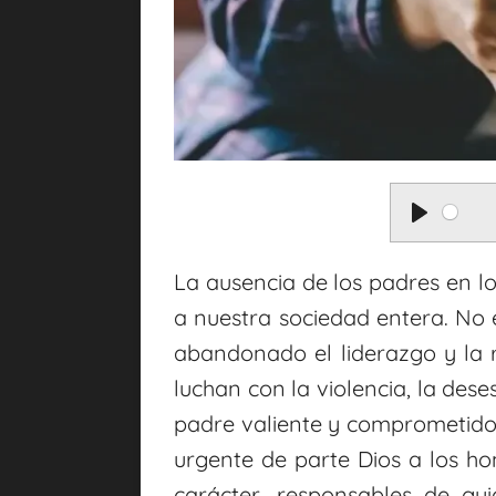
P
l
La ausencia de los padres en l
a
a nuestra sociedad entera. No e
abandonado el liderazgo y la 
y
luchan con la violencia, la des
padre valiente y comprometido 
urgente de parte Dios a los hom
carácter, responsables de gu