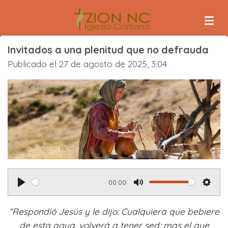
Ir
al
contenido
Invitados a una plenitud que no defrauda
principal
Publicado el 27 de agosto de 2025, 3:04
00:00
P
M
S
l
u
e
“Respondió Jesús y le dijo: Cualquiera que bebiere
a
t
t
de esta agua, volverá a tener sed;
mas el que