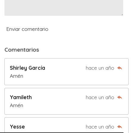
5
7
1
4
Enviar comentario
2
9
Comentarios
e
s
Shirley García
hace un año
t
Amén
r
e
l
Yamileth
hace un año
l
Amén
a
s
Yesse
hace un año