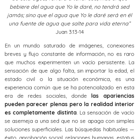
y
e
t
bebiere del agua que Yo le daré, no tendrá sed
jamás; sino que el agua que Yo le daré será en él
i
una fuente de agua que salte para vida eterna”
n
Juan 3:13-14
g
s
En un mundo saturado de imágenes, conexiones
breves y flujo constante de información, no es raro
que muchos experimenten un vacío persistente. La
sensación de que algo falta, sin importar la edad, el
estado civil o la situación económica, es una
experiencia común que se ha potencializado en esta
era de redes sociales, donde
las apariencias
pueden parecer plenas pero la realidad interior
es completamente distinta
. La sensación de vacío
se asemeja a una sed que no se apaga con simples
soluciones superficiales. Las búsquedas habituales —
éxito, aprobación social, relaciones humanas, estatus