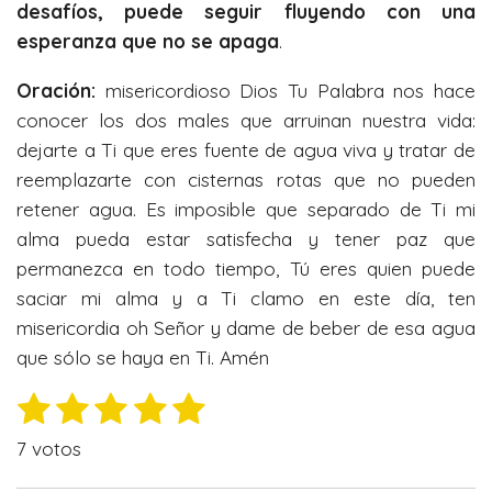
desafíos, puede seguir fluyendo con una
esperanza que no se apaga
.
Oración:
misericordioso Dios Tu Palabra nos hace
conocer los dos males que arruinan nuestra vida:
dejarte a Ti que eres fuente de agua viva y tratar de
reemplazarte con cisternas rotas que no pueden
retener agua. Es imposible que separado de Ti mi
alma pueda estar satisfecha y tener paz que
permanezca en todo tiempo, Tú eres quien puede
saciar mi alma y a Ti clamo en este día, ten
misericordia oh Señor y dame de beber de esa agua
que sólo se haya en Ti. Amén
1
2
3
4
5
E
V
n
e
e
e
e
e
a
v
7 votos
l
s
s
s
s
s
i