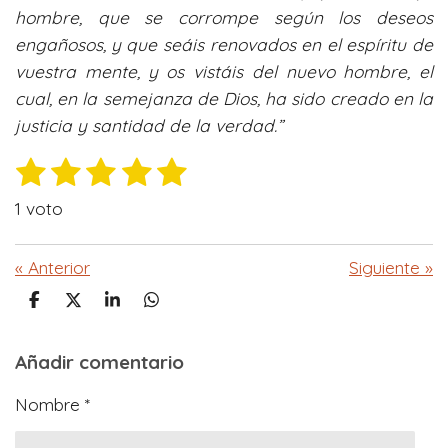
hombre, que se corrompe según los deseos
engañosos,
y que seáis renovados en el espíritu de
vuestra mente,
y os vistáis del nuevo hombre, el
cual, en la semejanza de Dios, ha sido creado en la
justicia y santidad de la verdad.”
1
2
3
4
5
E
V
n
e
e
e
e
e
a
v
1 voto
l
s
s
s
s
s
i
o
a
t
t
t
t
t
«
Anterior
Siguiente
»
r
r
r
r
r
r
r
v
a
C
C
C
C
a
e
e
e
e
e
o
o
o
o
c
l
m
m
m
m
l
l
l
l
l
o
i
Añadir comentario
p
p
p
p
r
a
a
a
a
ó
l
l
l
l
l
a
r
r
r
r
Nombre *
n
t
t
t
t
a
a
a
a
a
c
i
i
i
i
:
i