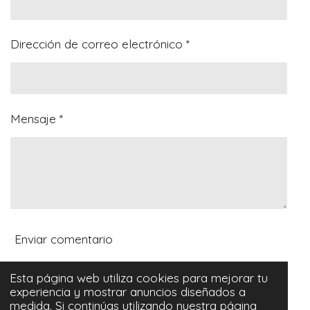
s
s
s
s
r
r
r
r
ó
5
n
e
Dirección de correo electrónico *
s
t
r
e
Mensaje *
l
l
a
s
Enviar comentario
Esta página web utiliza cookies para mejorar tu
Comentarios
experiencia y mostrar anuncios diseñados a
medida. Si continúas utilizando nuestra página