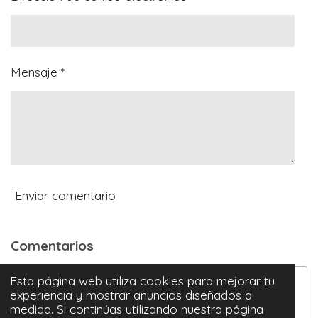
5
e
s
t
Mensaje *
r
e
l
l
a
s
Enviar comentario
Comentarios
Esta página web utiliza cookies para mejorar tu
Yamileth
hace 4 meses
experiencia y mostrar anuncios diseñados a
Amén 🙏🏼, Santificado sea tu nombre🙌🏼
medida. Si continúas utilizando nuestra página