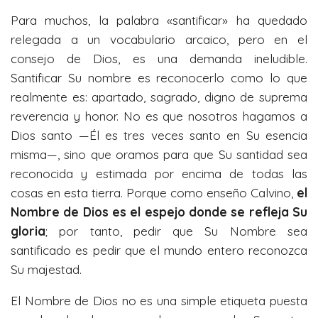
a
t
t
Para muchos, la palabra «santificar» ha quedado
y
e
t
relegada a un vocabulario arcaico, pero en el
i
consejo de Dios, es una demanda ineludible.
n
Santificar Su nombre es reconocerlo como lo que
g
realmente es: apartado, sagrado, digno de suprema
s
reverencia y honor. No es que nosotros hagamos a
Dios santo —Él es tres veces santo en Su esencia
misma—, sino que oramos para que Su santidad sea
reconocida y estimada por encima de todas las
cosas en esta tierra. Porque como enseño Calvino,
el
Nombre de Dios es el espejo donde se refleja Su
gloria
; por tanto, pedir que Su Nombre sea
santificado es pedir que el mundo entero reconozca
Su majestad.
El Nombre de Dios no es una simple etiqueta puesta