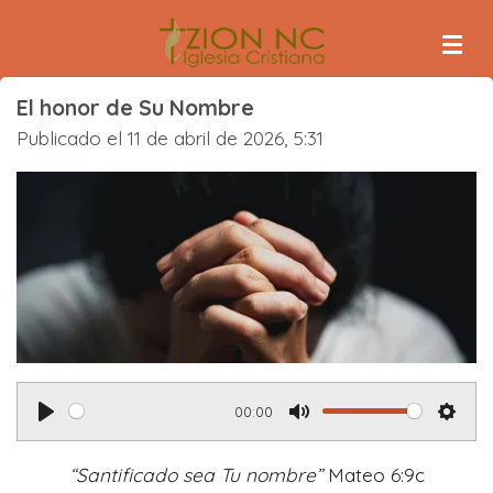
Ir
al
contenido
El honor de Su Nombre
principal
Publicado el 11 de abril de 2026, 5:31
00:00
P
M
S
l
u
e
“Santificado sea Tu nombre”
Mateo 6:9c